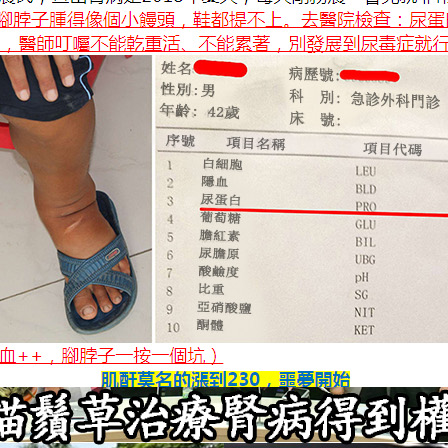
緩腎損傷
,是傳統幫助排石的療法，治療腎病,降血壓藥,降血糖藥,降血脂藥一樣的效果